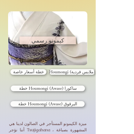
كيمونو رسمي
Houmongi (ملابس فردية)
خطة أسعار خاصة
خطة Houmongi (Awase) ساكورا
خطة Houmongi (Awase) البرقوق
ميزة الكيمونو المستأجر في الصالون لدينا هي
أننا نؤجر Tsujigahana ، المشهورة بصباغة