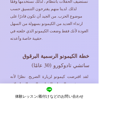
​​نستضيف الحفلات بانتظام ، لذلك نستخدمها وفقًا
لذلك. لدينا منهم يقترحون التنسيق حسب
موضوع الحزب. من الجيد أن تكون قادرًا على
ارتداء العديد من الكيمونو بسهولة من السهل
العودة لأنك فقط وضعت الكيمونو الذي خلعته في
حقيبة خاصة وأعدته.
خطة الكيمونو الرسمية البرقوق
ساتشي تادوكورو (30 عامًا)
لقد اقترضت كيمونو لزيارة الضريح. نظرًا لأنه
حي ، فمن السهل الذهاب إليه والمراسلات
مهذبة ، لذلك سألت هنا (^ ^)
体験レッスン/着付けなどのお問い合わせ
​ غالبًا ما أشعر بالقلق بشأن تربية طفلي لأول مرة
، لكنني سعيد لأن خزانة الملابس التي لديها طفل
استجابت وأخبرتني إلى أين أذهب مع الأطفال
في الحي وقدمت لي بعض النصائح. بعد ذلك ، أود
أن أسأل في Shichigosan.