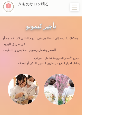
きものサロン晴る
​​تأجير كيمونو
يمكنك إعادته إلى الصالون في اليوم التالي لاستخدامه أو
عن طريق البريد.
السعر يشمل رسوم الملابس والتنظيف.
​​
جميع الأسعار المعروضة تشمل الضرائب.
يمكنك اختيار الدفع عن طريق التحويل البنكي أو البطاقة.
​للاحتفالات والحفلات
​لزيارة Shichigosan
والضريح