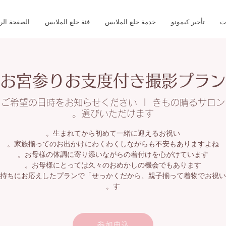
ت
تأجير كيمونو
خدمة خلع الملابس
فئة خلع الملابس
الصفحة الر
お宮参りお支度付き撮影プラン
らご希望の日時をお知らせください
  |  
きもの晴るサロン
選びいただけます。
子揃って着物でお祝いしたい」そのお気持ちにお応えしたプランで
す。
参加申込